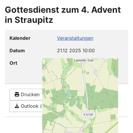
Gottesdienst zum 4. Advent
in Straupitz
Kalender
Veranstaltungen
Datum
21.12 2025
10:00
Ort
Dorfkirche Straupitz
("Schinkelkirche")
Drucken
Google
Outlook (.ics)